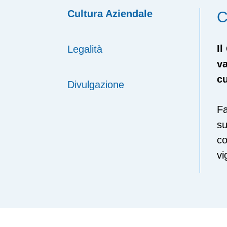
Cultura Aziendale
C
Il
Legalità
va
cu
Divulgazione
Fa
su
co
vi